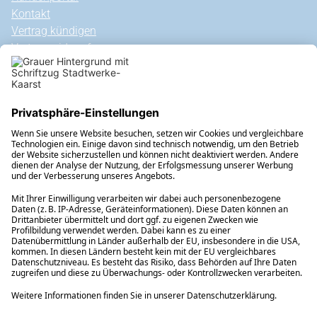
Kontakt
Vertrag kündigen
Vertrag widerrufen
Allgemeine Hinweise
Vertragsinformationen
Steuern, Umlagen, Abgaben & Gebühren
Außergerichtliche Streitbeilegung
Erklärung zur Barrierefreiheit
Veröffentlichungen nach REMIT
Rechtliches
Datenschutz
Informationspflichten
Datenaustausch
Nutzungsbedingungen
Impressum
Adresse