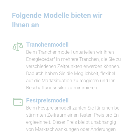
Folgende Modelle bieten wir
Ihnen an
Tran­chen­modell
Beim Tran­chen­modell un­ter­teilen wir Ihren
En­er­gie­bedarf in mehrere Tranchen, die Sie zu
ver­schiedenen Zeit­punkten er­werben können.
Dadurch haben Sie die Mög­lichkeit, flexibel
auf die Markt­si­tuation zu re­agieren und Ihr
Be­schaf­fungs­risiko zu mi­ni­mieren.
Fest­preis­modell
Beim Fest­preis­modell zahlen Sie für einen be­
stimmten Zeitraum einen festen Preis pro En­
er­gie­einheit. Dieser Preis bleibt un­ab­hängig
von Markt­schwan­kungen oder Ände­rungen