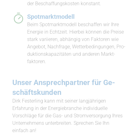
der Be­schaf­fungs­kosten konstant.
Spot­markt­modell
Beim Spot­markt­modell be­schaffen wir Ihre
Energie in Echtzeit. Hierbei können die Preise
stark va­riieren, ab­hängig von Faktoren wie
Angebot, Nachfrage, Wet­ter­be­din­gungen, Pro­
duk­ti­ons­ka­pa­zitäten und anderen Markt­
faktoren.
Unser An­sprech­partner für Ge­
schäfts­kunden
Dirk Festerling kann mit seiner langjährigen
Erfahrung in der Energiebranche individuelle
Vorschläge für die Gas- und Stromversorgung Ihres
Unternehmens unterbreiten. Sprechen Sie Ihn
einfach an!