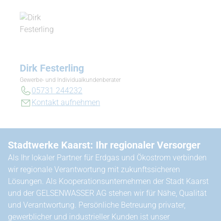
Dirk Festerling
Gewerbe- und Individualkundenberater
05731 244232
Kontakt aufnehmen
Stadtwerke Kaarst: Ihr regionaler Versorger
Als Ihr lokaler Partner für Erdgas und Ökostrom verbinden
wir regionale Verantwortung mit zukunftssicheren
Lösungen. Als Kooperationsunternehmen der Stadt Kaarst
und der GELSENWASSER AG stehen wir für Nähe, Qualität
und Verantwortung. Persönliche Betreuung privater,
gewerblicher und industrieller Kunden ist unser