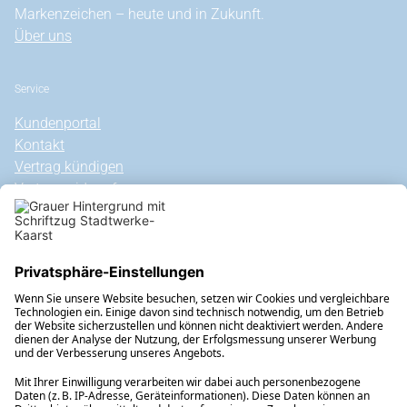
Markenzeichen – heute und in Zukunft.
Über uns
Service
Kundenportal
Kontakt
Vertrag kündigen
Vertrag widerrufen
Allgemeine Hinweise
Vertragsinformationen
Steuern, Umlagen, Abgaben & Gebühren
Außergerichtliche Streitbeilegung
Erklärung zur Barrierefreiheit
Veröffentlichungen nach REMIT
Rechtliches
Datenschutz
Informationspflichten